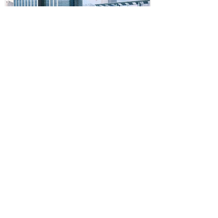
验；同时，公司长期为各类企业提供高效宣传方
案执行和物料供给。合作客户有：中国移动、中
国电信、中国石油、中国建设、陕建集团、
OPPO、华为等企业，并得到了客户的一致好评
了解详情
和认可。
公司秉承着“匠心，贴心，高效，创新”的服
务理念，致力于为客户提供更优质，更高效，更
新闻
中心
专业的服务。期待您的支持与惠顾!
NEWS
如何用铝合金灯光架搭建背景墙
2014-09-24
技术：未来网络广告公司竞争核心
2014-09-24
压克力吸塑字贴灯布的工艺
2014-09-24
2010时报华文广告金像奖邀请函
2014-09-24
TOM户外赢得安利华北，华东，华南三个......
2014-09-24