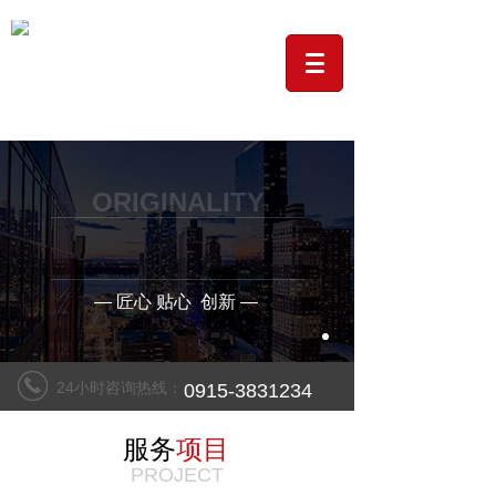
ORIGINALITY
创意
-造就灵魂
— 匠心 贴心 创新 —
24小时咨询热线：
0915-3831234
服务
项目
PROJECT